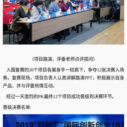
（项目路演、评委老师点评提问）
入围复赛的
20
个项目各展身手一较高下，争夺
12
张决赛入场
券。复赛现场，项目负责人认真讲解路演
PPT
，积极展示自身
产品，并与评委热情互动。
经过一天激烈的
PK
最终
12
个项目成功晋级到决赛环节。
晋级决赛名单
: