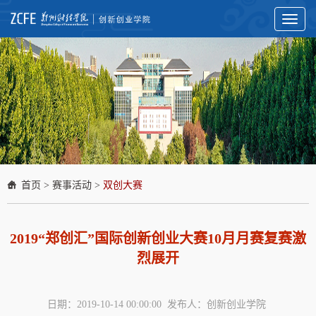
Toggl
naviga
首页
>
赛事活动
>
双创大赛
2019“郑创汇”国际创新创业大赛10月月赛复赛激
烈展开
日期：2019-10-14 00:00:00 发布人：创新创业学院