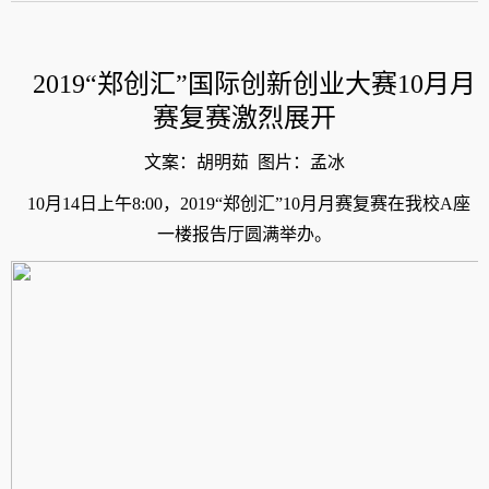
2019“
郑创汇
”
国际创新创业大赛
10
月月
赛复赛激烈展开
文案：胡明茹
图片：孟冰
10
月
14
日上午
8:00
，
2019“
郑创汇
”10
月月赛复赛在我校
A
座
一楼报告厅圆满举办。