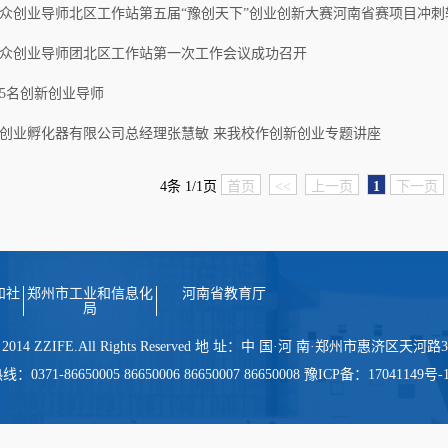
众创业导师北区工作站第五届“豫创天下”创业创新大赛河南省赛项目冲刺
众创业导师团北区工作站第一次工作会议成功召开
5名创新创业导师
创业孵化器有限公司总经理张慧敏 来我校作创新创业专题讲座
4条 1/1页
首页
<<
上一页
1
下一页
和社
郑州市工业和信息化
河南省教育厅
局
 2014 ZZIFE.All Rights Reserved 地 址：中 国·河 南·郑州市惠济区天
-86650005 86650006 86650007 86650008 豫ICP备：17041149号-