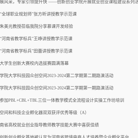
展风采，专家引领提升快 ——创新创业学院开展就业创业课程建设系列
“全球职业规划师”张方昕讲授教学示范课
朱美光教授莅临我院分享慕课开发经验
“河南省教学标兵”王峥讲授教学示范课
“河南省教学标兵”田蕾讲授教学示范课
大学生创新大赛校内选拔赛圆满落幕
学院大学科技园众创空间2023-2024第二学期第二期路演活动
学院大学科技园众创空间2023-2024第二学期第一期路演活动
参加PBL+CBL+TBL三位一体教学模式全流程设计实操工作坊培训
空间和科技企业孵化器双双获评优秀等级（A）
南省高校就业创业指导教师教学技能大赛中喜获佳绩
创新创业孵化基地被认定为河南省跨境电商人才培养暨企业孵化平台