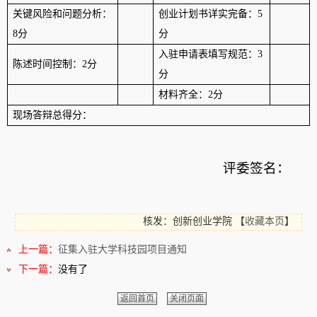
关键风险和问题分析：
创业计划书详实完备：
5
8
分
分
入驻申请表填写规范：
3
陈述时间控制：2分
分
材料齐全：2分
现场答辩
总得分
：
评委
签名：
核发：创新创业学院
【
收藏本页
】
上一篇：
征集入驻大学科技园项目通知
下一篇：
没有了
返回首页
关闭页面