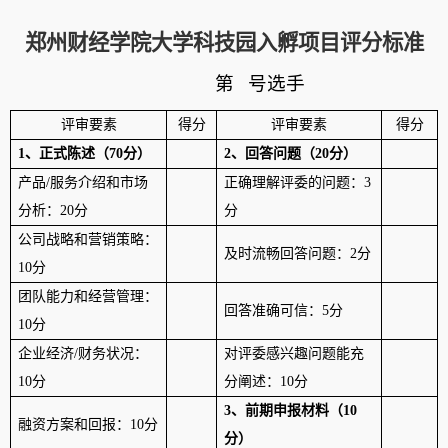
郑州财经学院大学科技园入孵项目评分标准
第
号选手
评审要素
得分
评审要素
得分
1、正式陈述（
70
分）
2、回答问题（20分）
产品/服务介绍和市场
正确理解评委的问题：
3
分析：
20
分
分
公司战略和营销策略：
及时流畅回答问题：2分
10
分
团队能力和经营管理：
回答准确可信：
5
分
10
分
企业经济/财务状况：
对评委感兴趣问题能充
10
分
分阐述：
10
分
3、
前期申报材料
（10
融资方案和回报：
10
分
分）