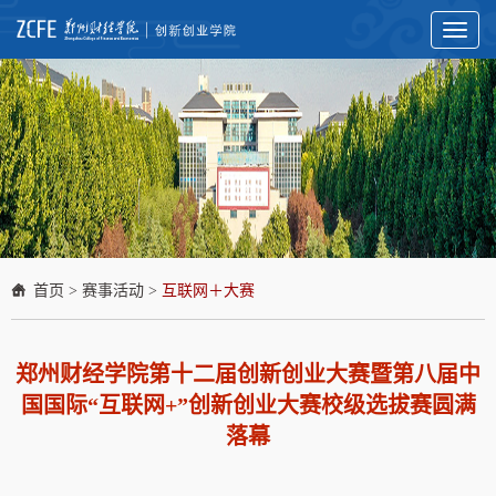
Toggl
naviga
首页
>
赛事活动
>
互联网＋大赛
郑州财经学院第十二届创新创业大赛暨第八届中
国国际“互联网+”创新创业大赛校级选拔赛圆满
落幕