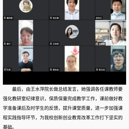
最后
，
由王水萍院长做总结发言
，
她强调各任课教师要
强化教研室纪律意识
，
保质保量完成教学工作
，
课前做好教
学准备课后及时学生的反馈
，
提升课堂质量
，
进一步加强课
程实践指导环节
，
为我校创新创业教育改革工作打下坚实的
基础
。