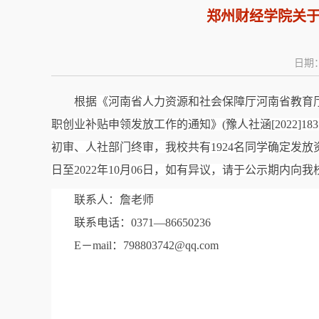
郑州财经学院关于
日期：
根据《河南省人力资源和社会保障厅河南省教育
职创业补贴申领发放工作的通知》
(豫人社涵[202
2
]1
83
初审、人社部门终审，我校共有
1
924
名同学确定发放
日至
2022年10月
06
日，如有异议，请于公示期内向我
联系人：
詹
老师
联系电话：
0371—86650236
E－mail：
798803742
@qq.com