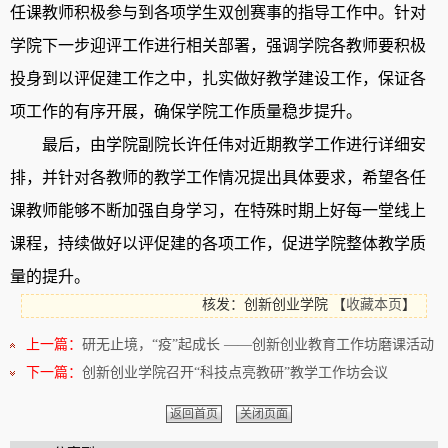
任课教师积极参与到各项学生双创赛事的指导工作中
。
针对
学院下一步迎评工作进行相关部署
，
强调学院各教师要积极
投身到以评促建工作之中
，
扎实做好教学建设工作
，
保证各
项工作的有序开展
，
确保学院工作质量稳步提升
。
最后
，
由学院副院长许任伟对近期教学工作进行详细安
排
，
并针对各教师的教学工作情况提出具体要求
，
希望各任
课教师能够不断加强自身学习
，
在特殊时期上好每一堂线上
课程
，
持续做好以评促建的各项工作
，
促进学院整体教学质
量的提升
。
核发：创新创业学院
【
收藏本页
】
上一篇：
研无止境，“疫”起成长 ——创新创业教育工作坊磨课活动
下一篇：
创新创业学院召开“科技点亮教研”教学工作坊会议
返回首页
关闭页面