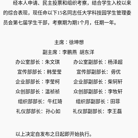
经本人申请、民主投票和组织考察，结合学生入校以来
的综合表现，现任命以下
15
名同志任大学科技园学生管理委
员会第七届学生干部，考察期为期
1
个月，任期一年。
主席∶徐坤想
副主席∶李鹏燕
胡东洋
办公室部长∶朱文琪
办公室副部长∶杨泽超
宣传部部长∶韩莹莹
宣传部副部长：毋优
企业部部长∶李莹柯
企业部副部长∶柴轲轩
众创部部长∶温祯祯
众创部副部长∶李牧轩
组织部部长：牛红琦
组织部副部长∶田菲
礼仪部部长：孙心如
礼仪部副部长：李王磊
以上决定自发布之日起即开始执行。