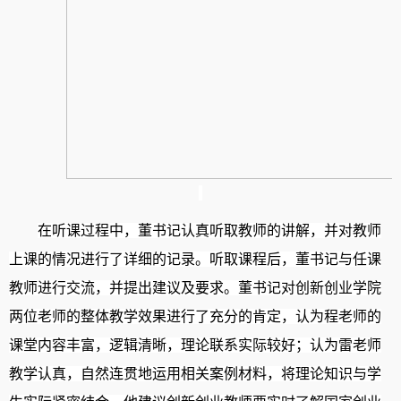
在听课过程中，
董
书记认真听取
教师
的讲解，
并
对教师
上课的情况进行了详细的记录。听取课程后，董书记与任课
教师进行交流
，
并提出建议
及
要求
。
董书记对
创新创业学院
两位
老师的整体教学效果进行了充分的肯定
，
认为
程
老师的
课堂内容丰富，逻辑清晰，理论联系实际较
好
；
认为雷老师
教学认真，
自然连贯地运用相关案例材料，将理论知识与学