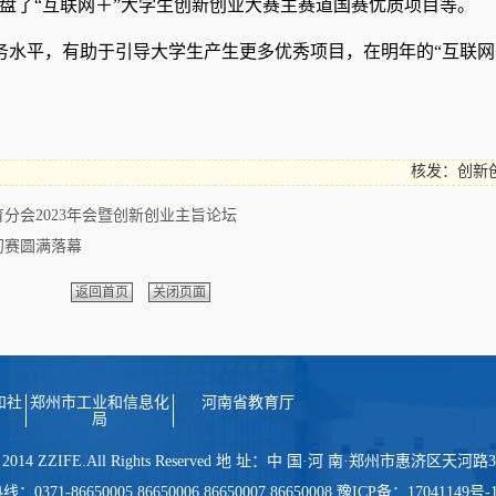
盘了“互联网＋”大学生创新创业大赛主赛道国赛优质项目等。
务水平，有助于引导大学生产生更多优秀项目，在明年的
“互联
核发：创新
分会2023年会暨创新创业主旨论坛
初赛圆满落幕
返回首页
关闭页面
和社
郑州市工业和信息化
河南省教育厅
局
 2014 ZZIFE.All Rights Reserved 地 址：中 国·河 南·郑州市惠济区天
-86650005 86650006 86650007 86650008 豫ICP备：17041149号-