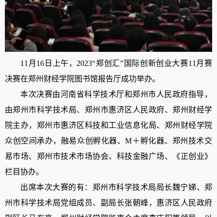
11
月
16日上午，2023“郑创汇”国际创新创业大赛
11
月赛
决赛在
郑州财经学院图书馆报告厅
成功举办。
本次
决
赛由河南省科学技术厅和郑州市人民政府指导，
由郑州市科学技术局、
郑州市惠济区人民政府、郑州财经学
院
主办，
郑州市惠济区科技和工业信息化局、郑州财经学院
众创空间承办，融易众创孵化器、
M＋孵化器、郑州技术交
易市场、郑州市技术市场协会、科技金融广场、《正创业》
栏目
协办。
出席本次大赛的有：
郑州市科学技术局局长魏宁娣
、
郑
州市科学技术局
党组成员、副
局长
张朝峰，惠济区人民政府