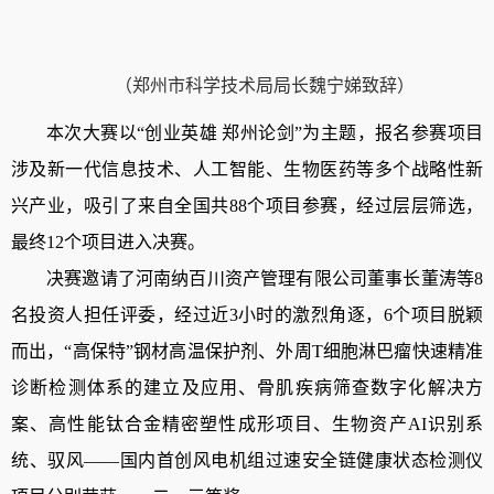
（
郑州市科学技术局
局长
魏宁娣
致辞
）
本次大赛以
“创业英雄 郑州论剑”为主题，报名参赛项目
涉及新一代信息技术、
人工智能
、
生物医药
等多个战略性新
兴产业，吸引了来自
全国共
88
个
项目参赛
，
经过层层筛选，
最终
12
个
项目进入决赛。
决赛邀请了
河南纳百川资产管理有限公司董事长
董涛
等
8
名投资人担任评委，经过近3小时的激烈角逐，6个项目脱颖
而出，“高保特”钢材高温保护剂
、外周
T细胞淋巴瘤快速精准
诊断检测体系的建立及应用、骨肌疾病筛查数字化解决方
案、高性能钛合金精密塑性成形项目、生物资产AI识别系
统、驭风——国内首创风电机组过速安全链健康状态检测仪