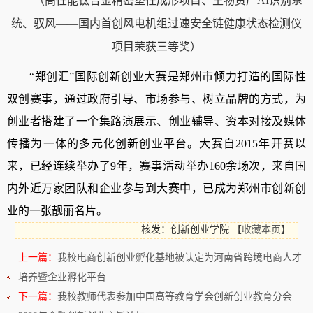
（高性能钛合金精密塑性成形项目、生物资产
AI识别系
统、驭风——国内首创风电机组过速安全链健康状态检测仪
项目
荣获
三
等奖
）
“
郑创汇
”
国际创新创业大赛是郑州市倾力打造的国际性
双创赛事，通过政府引导、市场参与、树立品牌的方式，为
创业者搭建了一个集路演展示、创业辅导、资本对接及媒体
传播为一体的多元化创新创业平台。大赛自
2015年开赛以
来，已经连续举办了9年，赛事活动举办160余场次，来自国
内外近万家团队和企业参与到大赛中，已成为郑州市创新创
业的一张靓丽名片。
核发：创新创业学院
【
收藏本页
】
上一篇：
我校电商创新创业孵化基地被认定为河南省跨境电商人才
培养暨企业孵化平台
下一篇：
我校教师代表参加中国高等教育学会创新创业教育分会