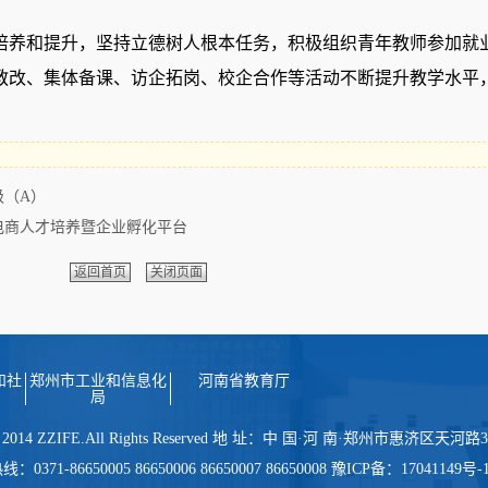
培养和提升，坚持立德树人根本任务，积极组织青年教师参加就
教改、集体备课、访企拓岗、校企合作等活动不断提升教学水平
级（A）
电商人才培养暨企业孵化平台
返回首页
关闭页面
和社
郑州市工业和信息化
河南省教育厅
局
 2014 ZZIFE.All Rights Reserved 地 址：中 国·河 南·郑州市惠济区天
-86650005 86650006 86650007 86650008 豫ICP备：17041149号-