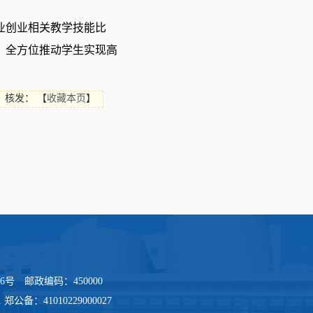
业创业相关教学技能比
，全方位推动学生实现高
核发：
【
收藏本页
】
河路36号 邮政编码：450000
1 郑公备：41010229000027