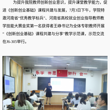
为
提升
我院教师创新创业
意识
，
提升课堂教学能力，
促
进
《
创新创业基础
》
课程共建与发展，
7月
3
日下午，学院特
邀河南省
“
优秀
教学标兵
”、
河南省高校就业创业指导教师教
学技能大赛金奖第一名
获得者
王峥书记
为全体专职教师开展
“《
创新创业基础
》
课程共建与分享
”教学示范课，示范交流
在J6-305举行。