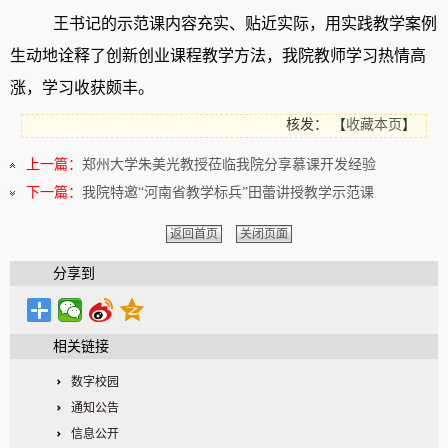
王书记
的示范课内容充实、
贴近实际
，用
实践教学案例
生动地诠释了创新创业课程教学方法，
我院教师
学习热情高
涨，学习收获颇丰
。
核发：
【
收藏本页
】
上一篇：
郑州大学朱美光教授莅临我院分享慕课开发经验
下一篇：
我院特邀“河南省教学标兵”田蕾讲授教学示范课
返回首页
关闭页面
分享到
相关链接
数字校园
通知公告
信息公开