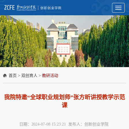
Toggl
naviga
首页
>
双创育人
>
教研活动
我院特邀“全球职业规划师”张方昕讲授教学示范
课
日期：2024-07-08 15:23:21 发布人：创新创业学院