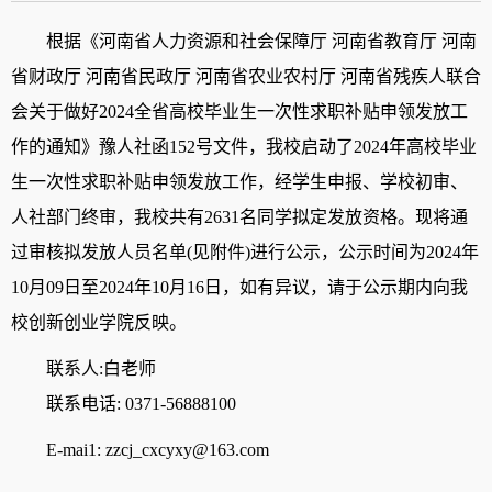
根据
《河南省人力资源和社会保障厅
河南省教育厅
河南
省财政厅
河南省民政厅
河南省
农业农村厅
河南省残疾人联合
会关于做好
202
4
全省
高校毕业生一次性求职补贴申领发放工
作的通知
》豫人社函
152
号文件，我校启动了
2024
年
高校毕业
生
一次性求职补贴申领发放工作，经学生申报、学校初审、
人社部门终审，我校共有
2631
名同学拟定发放资格。现将通
过审核拟发放人员名单
(见附件)进行公示，公示时间为202
4
年
10
月
09
日至
202
4
年
10
月
16
日，如有异议，请于公示期内向我
校创新创业学院反映。
联系人:
白
老师
联系电话: 0371
-56888100
E-mai1:
zzcj_cxcyxy@163.com