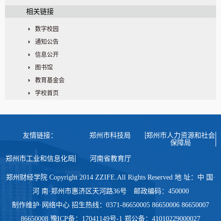
相关链接
数字校园
通知公告
信息公开
图书馆
教育基金会
学校首页
友情链接：
郑州市科技局
郑州市人力资源和社会
保障局
郑州市工业和信息化局
河南省教育厅
郑州财经学院 Copyright 2014 ZZIFE.All Rights Reserved 地 址：中 国·
河 南·郑州市惠济区天河路36号 邮政编码：450000
制作维护·网络中心 招生热线：0371-86650005 86650006 86650007
86650008 豫ICP备：17041149号-1 郑公备：41010229000027